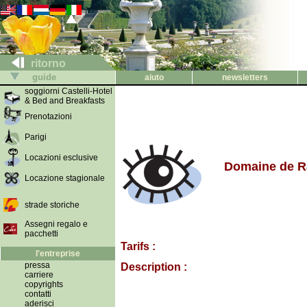
ritorno
guide
aiuto
newsletters
soggiorni Castelli-Hotel
& Bed and Breakfasts
Prenotazioni
Parigi
Locazioni esclusive
Domaine de Ra
Locazione stagionale
strade storiche
Assegni regalo e
pacchetti
Tarifs :
l'entreprise
pressa
Description :
carriere
copyrights
contatti
aderisci