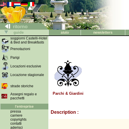
ritorno
guide
aiuto
newsletters
soggiorni Castelli-Hotel
& Bed and Breakfasts
Prenotazioni
Parigi
Locazioni esclusive
Locazione stagionale
strade storiche
Parchi & Giardini
Assegni regalo e
pacchetti
l'entreprise
pressa
Description :
carriere
copyrights
contatti
aderisci