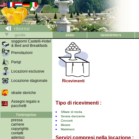
ritorno
guide
aiuto
newsletters
soggiorni Castelli-Hotel
& Bed and Breakfasts
Prenotazioni
Parigi
Locazioni esclusive
Locazione stagionale
Ricevimenti
strade storiche
Assegni regalo e
Tipo di ricevimenti :
pacchetti
Sfilate di moda
l'entreprise
Serata danzante
pressa
Concerti
carriere
Mostre
copyrights
Matrimoni
contatti
Servizi compresi nella locazione :
aderisci