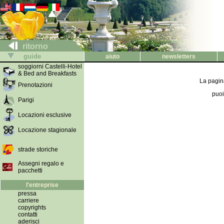
ritorno
guide
aiuto
newsletters
soggiorni Castelli-Hotel
& Bed and Breakfasts
La pagina
Prenotazioni
puoi
Parigi
Locazioni esclusive
Locazione stagionale
strade storiche
Assegni regalo e
pacchetti
l'entreprise
pressa
carriere
copyrights
contatti
aderisci