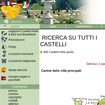
ritorno
guide
aiuto
newsletters
soggiorni Castelli-Hotel
& Bed and Breakfasts
RICERCA SU TUTTI I
Prenotazioni
CASTELLI
Parigi
846 Castelli nella guida
Locazioni esclusive
Locazione stagionale
Definisci il p
strade storiche
Cartine delle città principali
Assegni regalo e
pacchetti
l'entreprise
pressa
carriere
copyrights
contatti
aderisci