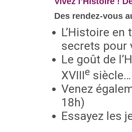
Vivez l’Histoire ! 
Des rendez-vous au
L’Histoire en
secrets pour 
Le goût de l’
e
XVIII
siècle… 
Venez égaleme
18h)
Essayez les j