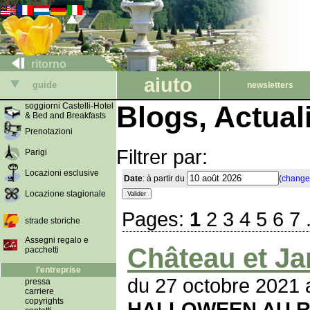
ritorno
aiuto
guide
newsletters
Blogs, Actua
soggiorni Castelli-Hotel
& Bed and Breakfasts
Prenotazioni
Filtrer par:
Parigi
Locazioni esclusive
Date
: à partir du
(
change
Locazione stagionale
Pages:
1
2
3
4
5
6
7
strade storiche
Assegni regalo e
Château et Ja
pacchetti
l'entreprise
du 27 octobre 2021 
pressa
carriere
copyrights
HALLOWEEN AU R