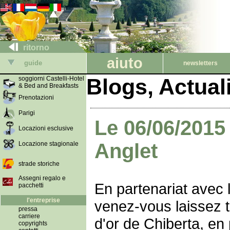
ritorno
aiuto
guide
newsletters
Blogs, Actua
soggiorni Castelli-Hotel
& Bed and Breakfasts
Prenotazioni
Parigi
Le 06/06/2015 
Locazioni esclusive
Anglet
Locazione stagionale
strade storiche
Assegni regalo e
En partenariat avec 
pacchetti
l'entreprise
venez-vous laissez t
pressa
carriere
d'or de Chiberta, en 
copyrights