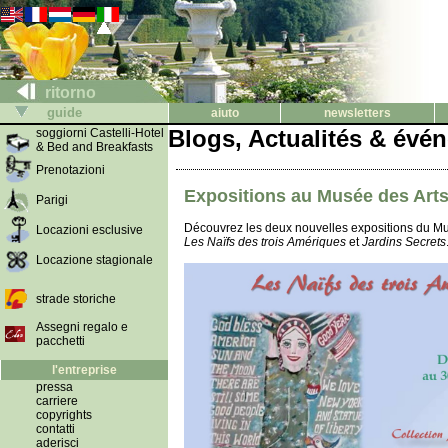
ritorno
guide
aiuto
newsletters
Blogs, Actualités & évé
soggiorni Castelli-Hotel
& Bed and Breakfasts
Prenotazioni
Expositions au Musée des Arts
Parigi
Découvrez les deux nouvelles expositions du Mus
Locazioni esclusive
Les Naïfs des trois Amériques
et
Jardins Secrets
Locazione stagionale
strade storiche
Assegni regalo e
pacchetti
l'entreprise
pressa
carriere
copyrights
contatti
aderisci