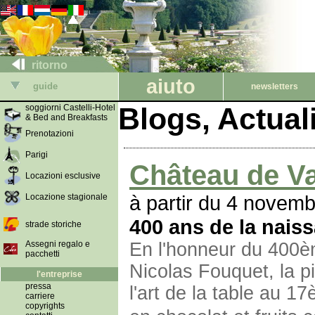
ritorno
aiuto
guide
newsletters
Blogs, Actua
soggiorni Castelli-Hotel
& Bed and Breakfasts
Prenotazioni
Parigi
Château de V
Locazioni esclusive
à partir du 4 novem
Locazione stagionale
400 ans de la nais
strade storiche
Assegni regalo e
En l'honneur du 400è
pacchetti
Nicolas Fouquet, la p
l'entreprise
pressa
l'art de la table au 
carriere
copyrights