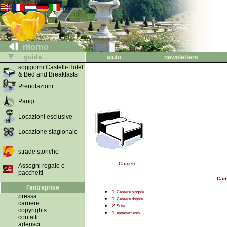
ritorno
guide
aiuto
newsletters
soggiorni Castelli-Hotel
& Bed and Breakfasts
Prenotazioni
Parigi
Locazioni esclusive
Locazione stagionale
strade storiche
Camere
Assegni regalo e
pacchetti
Cam
l'entreprise
1
Camere singole
pressa
1
Camere doppie
carriere
2
Suite
copyrights
1
appartements
contatti
aderisci