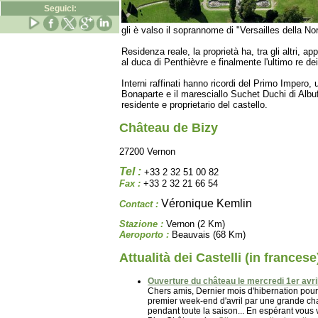
Seguici:
gli è valso il soprannome di "Versailles della N
Residenza reale, la proprietà ha, tra gli altri, a
al duca di Penthièvre e finalmente l'ultimo re dei
Interni raffinati hanno ricordi del Primo Impero, u
Bonaparte e il maresciallo Suchet Duchi di Albu
residente e proprietario del castello.
Château de Bizy
27200 Vernon
Tel :
+33 2 32 51 00 82
Fax :
+33 2 32 21 66 54
Véronique Kemlin
Contact :
Stazione :
Vernon (2 Km)
Aeroporto :
Beauvais (68 Km)
Attualità dei Castelli (in francese
Ouverture du château le mercredi 1er avril
Chers amis, Dernier mois d'hibernation pour l
premier week-end d'avril par une grande cha
pendant toute la saison... En espérant vous 