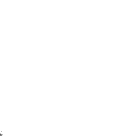
t
 de