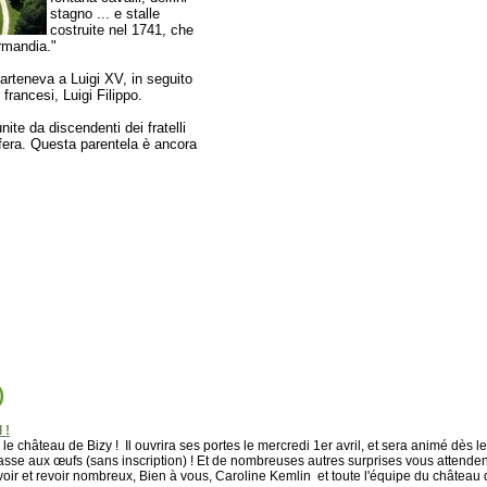
stagno ... e stalle
costruite nel 1741, che
ormandia."
pparteneva a Luigi XV, in seguito
 francesi, Luigi Filippo.
nite da discendenti dei fratelli
fera. Questa parentela è ancora
)
 !
e château de Bizy ! Il ouvrira ses portes le mercredi 1er avril, et sera animé dès le
sse aux œufs (sans inscription) ! Et de nombreuses autres surprises vous attenden
voir et revoir nombreux, Bien à vous, Caroline Kemlin et toute l'équipe du château