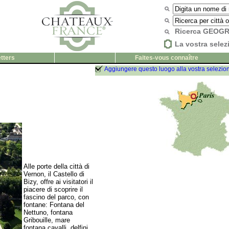
Ricerca GEOG
La vostra selez
tters
Faites-vous connaître
Aggiungere questo luogo alla vostra selezio
Alle porte della città di
Vernon, il Castello di
Bizy, offre ai visitatori il
piacere di scoprire il
fascino del parco, con
fontane: Fontana del
Nettuno, fontana
Gribouille, mare
fontana cavalli, delfini