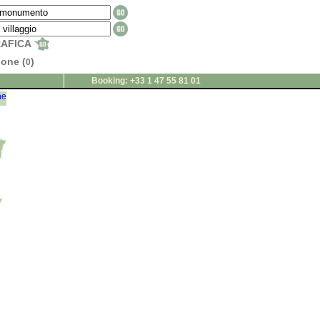
RAFICA
ione (
)
0
Booking: +33 1 47 55 81 01
ne