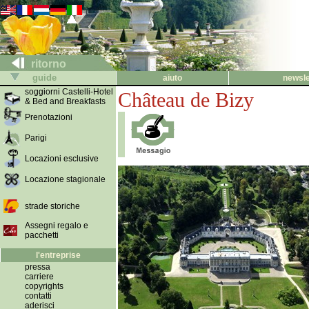
ritorno
guide
aiuto
newsle
soggiorni Castelli-Hotel
Château de Bizy
& Bed and Breakfasts
Prenotazioni
Parigi
Locazioni esclusive
Locazione stagionale
strade storiche
Assegni regalo e
pacchetti
l'entreprise
pressa
carriere
copyrights
contatti
aderisci