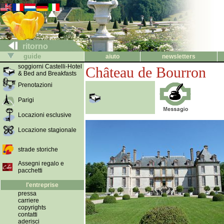
ritorno
guide
aiuto
newsletters
soggiorni Castelli-Hotel
Château de Bourron
& Bed and Breakfasts
Prenotazioni
Parigi
Locazioni esclusive
Locazione stagionale
strade storiche
Assegni regalo e
pacchetti
l'entreprise
pressa
carriere
copyrights
contatti
aderisci