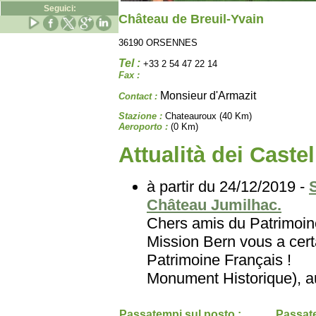
Seguici:
Château de Breuil-Yvain
36190 ORSENNES
Tel :
+33 2 54 47 22 14
Fax :
Monsieur d'Armazit
Contact :
Stazione :
Chateauroux (40 Km)
Aeroporto :
(0 Km)
Attualità dei Castel
à partir du 24/12/2019 -
Château Jumilhac.
Chers amis du Patri
Mission Bern vous a certa
Patrimoine Français
Monument Historique), au
Passatempi sul posto :
Passate