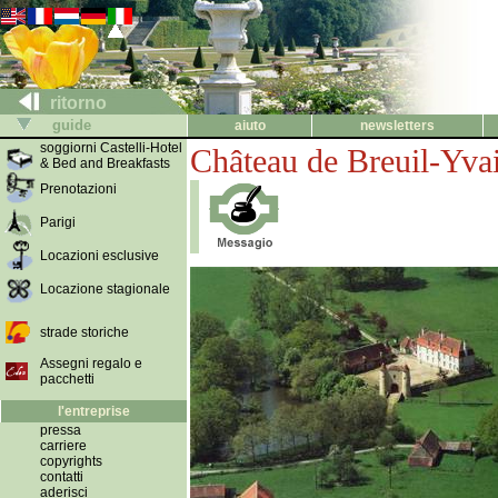
ritorno
guide
aiuto
newsletters
soggiorni Castelli-Hotel
Château de Breuil-Yva
& Bed and Breakfasts
Prenotazioni
Parigi
Locazioni esclusive
Locazione stagionale
strade storiche
Assegni regalo e
pacchetti
l'entreprise
pressa
carriere
copyrights
contatti
aderisci