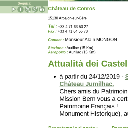
Seguici:
Château de Conros
15130 Arpajon-sur-Cère
Tel :
+33 4 71 63 50 27
Fax :
+33 4 71 64 56 78
Monsieur Alain MONGON
Contact :
Stazione :
Aurillac (15 Km)
Aeroporto :
Aurillac (15 Km)
Attualità dei Castel
à partir du 24/12/2019 -
Château Jumilhac.
Chers amis du Patri
Mission Bern vous a certa
Patrimoine Français
Monument Historique), au