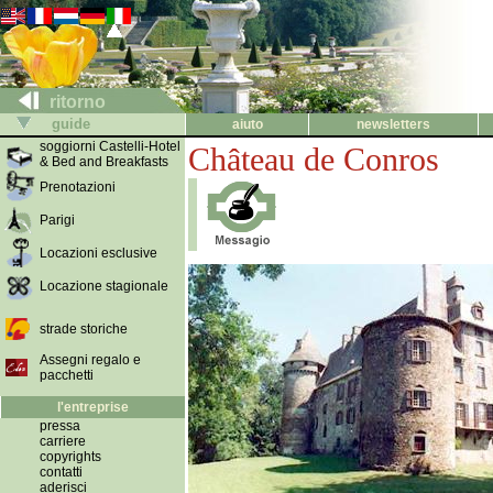
ritorno
guide
aiuto
newsletters
soggiorni Castelli-Hotel
Château de Conros
& Bed and Breakfasts
Prenotazioni
Parigi
Locazioni esclusive
Locazione stagionale
strade storiche
Assegni regalo e
pacchetti
l'entreprise
pressa
carriere
copyrights
contatti
aderisci