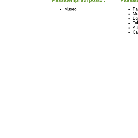
Passatempi sul posto :
Passate
Museo
Pa
Mu
Eq
Ta
Att
Ca