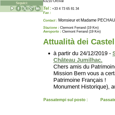
63210 Orcival
Seguici:
Tel :
+33 4 73 65 81 34
Fax :
Monsieur et Madame PECHA
Contact :
Stazione :
Clermont Ferrand (19 Km)
Aeroporto :
Clermont Ferrand (19 Km)
Attualità dei Castel
à partir du 24/12/2019 -
Château Jumilhac.
Chers amis du Patri
Mission Bern vous a certa
Patrimoine Français
Monument Historique), au
Passatempi sul posto :
Passate