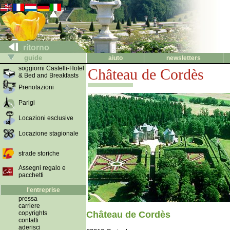
ritorno
guide
aiuto
newsletters
soggiorni Castelli-Hotel
Château de Cordès
& Bed and Breakfasts
Prenotazioni
Parigi
Locazioni esclusive
Locazione stagionale
strade storiche
Assegni regalo e
pacchetti
l'entreprise
pressa
carriere
copyrights
Château de Cordès
contatti
aderisci