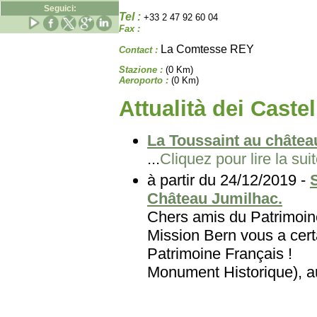
Seguici:
Tel :
+33 2 47 92 60 04
Fax :
La Comtesse REY
Contact :
Stazione :
(0 Km)
Aeroporto :
(0 Km)
Attualità dei Castel
La Toussaint au château
...
Cliquez pour lire la sui
à partir du 24/12/2019 -
Château Jumilhac.
Chers amis du Patri
Mission Bern vous a certa
Patrimoine Français
Monument Historique), au