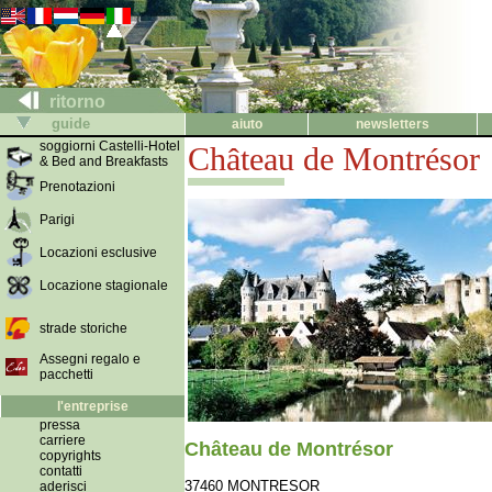
ritorno
guide
aiuto
newsletters
soggiorni Castelli-Hotel
Château de Montrésor
& Bed and Breakfasts
Prenotazioni
Parigi
Locazioni esclusive
Locazione stagionale
strade storiche
Assegni regalo e
pacchetti
l'entreprise
pressa
carriere
Château de Montrésor
copyrights
contatti
37460 MONTRESOR
aderisci