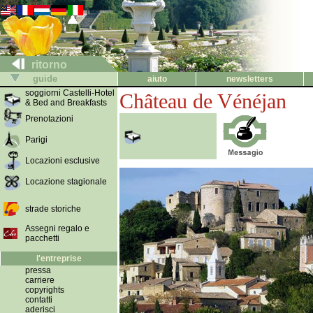
ritorno
guide
aiuto
newsletters
soggiorni Castelli-Hotel
Château de Vénéjan
& Bed and Breakfasts
Prenotazioni
Parigi
Locazioni esclusive
Locazione stagionale
strade storiche
Assegni regalo e
pacchetti
l'entreprise
pressa
carriere
copyrights
contatti
aderisci