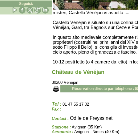
Seguici:
misteri, Castello Vénéjan vi aspetta ....
Castello Vénéjan è situato su una collina c
Vénéjan, Gard, tra Bagnols sur Ceze e Pont
In questo sito medievale completamente rist
proprietari (costruiti nei primi anni del XIV
sotto Filippo il Bello), si consiglia di invest
cielo aperto, pieno di grandezza e fascino.
10-12 posti letto (o 4 camere da letto) in lo
Château de Vénéjan
30200 Vénéjan
Réservation directe par téléphone : 
Tel :
01 47 55 17 02
Fax :
Odile de Freyssinet
Contact :
Stazione :
Avignon (35 Km)
Aeroporto :
Avignon - Nimes (40 Km)