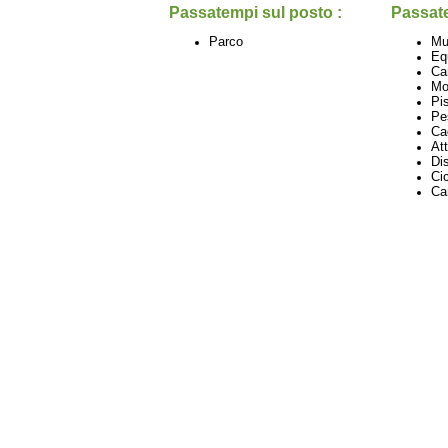
Passatempi sul posto :
Passate
Parco
Mu
Eq
Ca
Mo
Pi
Pe
Ca
Att
Di
Ci
Ca