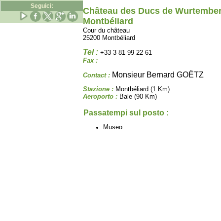
Seguici:
Château des Ducs de Wurtember
Montbéliard
Cour du château
25200 Montbéliard
Tel :
+33 3 81 99 22 61
Fax :
Monsieur Bernard GOËTZ
Contact :
Stazione :
Montbéliard (1 Km)
Aeroporto :
Bale (90 Km)
Passatempi sul posto :
Museo