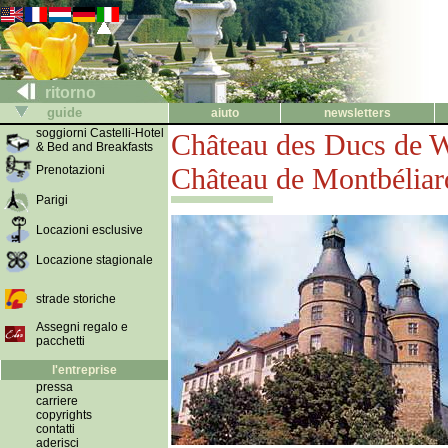
ritorno
guide
aiuto
newsletters
soggiorni Castelli-Hotel
Château des Ducs de 
& Bed and Breakfasts
Château de Montbéliar
Prenotazioni
Parigi
Locazioni esclusive
Locazione stagionale
strade storiche
Assegni regalo e
pacchetti
l'entreprise
pressa
carriere
copyrights
contatti
aderisci