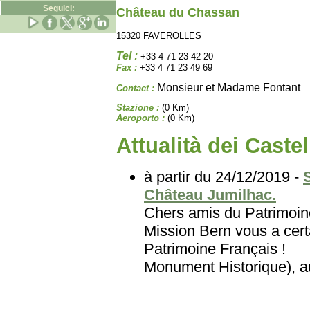
Seguici:
Château du Chassan
15320 FAVEROLLES
Tel :
+33 4 71 23 42 20
Fax :
+33 4 71 23 49 69
Monsieur et Madame Fontant
Contact :
Stazione :
(0 Km)
Aeroporto :
(0 Km)
Attualità dei Castel
à partir du 24/12/2019 -
Château Jumilhac.
Chers amis du Patri
Mission Bern vous a certa
Patrimoine Français
Monument Historique), au