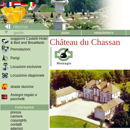
ritorno
guide
aiuto
newsletters
soggiorni Castelli-Hotel
Château du Chassan
& Bed and Breakfasts
Prenotazioni
Parigi
Locazioni esclusive
Locazione stagionale
strade storiche
Assegni regalo e
pacchetti
l'entreprise
pressa
carriere
copyrights
contatti
aderisci