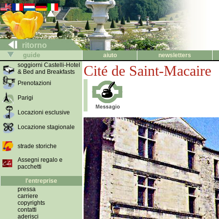
ritorno
guide
aiuto
newsletters
soggiorni Castelli-Hotel
Cité de Saint-Macaire
& Bed and Breakfasts
Prenotazioni
Parigi
Locazioni esclusive
Locazione stagionale
strade storiche
Assegni regalo e
pacchetti
l'entreprise
pressa
carriere
copyrights
contatti
aderisci