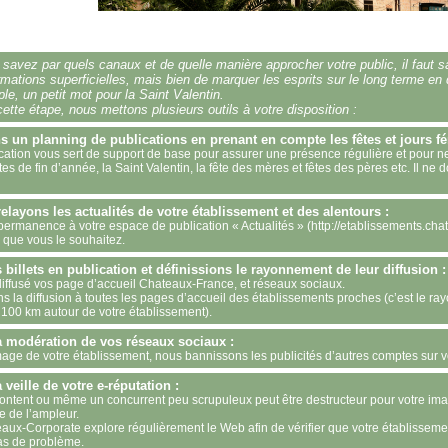
savez par quels canaux et de quelle manière approcher votre public, il faut sa
mations superficielles, mais bien de marquer les esprits sur le long terme en 
le, un petit mot pour la Saint Valentin.
ette étape, nous mettons plusieurs outils à votre disposition :
 un planning de publications en prenant en compte les fêtes et jours fér
cation vous sert de support de base pour assurer une présence régulière et pour n
es de fin d’année, la Saint Valentin, la fête des mères et fêtes des pères etc. Il ne d
layons les actualités de votre établissement et des alentours :
ermanence à votre espace de publication « Actualités » (http://etablissements.chat
és que vous le souhaitez.
 billets en publication et définissions le rayonnement de leur diffusion :
st diffusé vos page d’accueil Chateaux-France, et réseaux sociaux.
ns la diffusion à toutes les pages d’accueil des établissements proches (c’est le r
0, 100 km autour de votre établissement).
 modération de vos réseaux sociaux :
’image de votre établissement, nous bannissons les publicités d’autres comptes sur v
veille de votre e-réputation :
content ou même un concurrent peu scrupuleux peut être destructeur pour votre ima
re de l’ampleur.
ux-Corporate explore régulièrement le Web afin de vérifier que votre établissement 
s de problème.