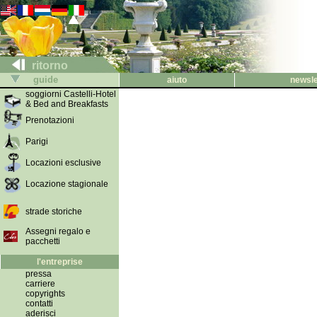
ritorno
guide
aiuto
newsle
soggiorni Castelli-Hotel
& Bed and Breakfasts
Prenotazioni
Parigi
Locazioni esclusive
Locazione stagionale
strade storiche
Assegni regalo e
pacchetti
l'entreprise
pressa
carriere
copyrights
contatti
aderisci