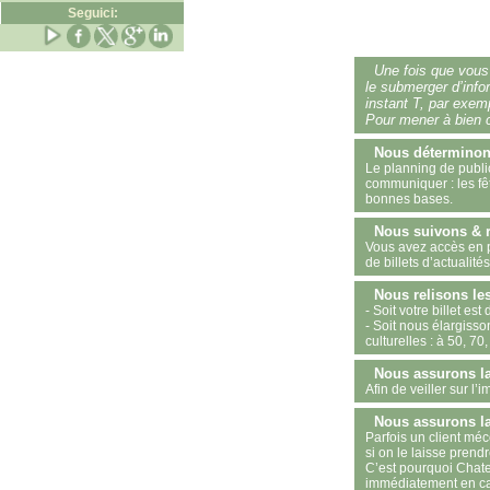
Seguici:
Une fois que vous 
le submerger d’infor
instant T, par exemp
Pour mener à bien c
Nous déterminons
Le planning de publi
communiquer : les fêt
bonnes bases.
Nous suivons & re
Vous avez accès en p
de billets d’actualit
Nous relisons les
- Soit votre billet e
- Soit nous élargisso
culturelles : à 50, 7
Nous assurons la
Afin de veiller sur l
Nous assurons la 
Parfois un client mé
si on le laisse prend
C’est pourquoi Chatea
immédiatement en ca