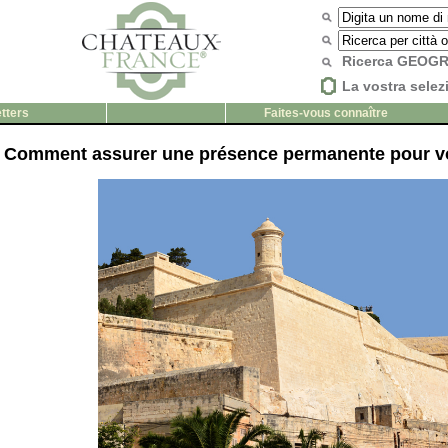
Ricerca GEOG
La vostra selez
tters
Faites-vous connaître
Comment assurer une présence permanente pour vo