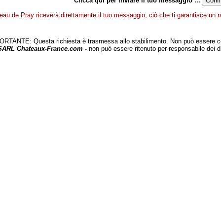
Clicca qui per inviare il tuo messaggio ...
eau de Pray riceverà direttamente il tuo messaggio, ciò che ti garantisce un ra
TANTE: Questa richiesta è trasmessa allo stabilimento. Non può essere c
 SARL Chateaux-France.com -
non può essere ritenuto per responsabile dei d