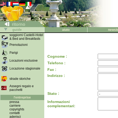
ritorno
guide
aiuto
newsle
soggiorni Castelli-Hotel
& Bed and Breakfasts
Prenotazioni
Parigi
Cognome :
Locazioni esclusive
Telefono :
Locazione stagionale
Fax :
Indirizzo :
strade storiche
Assegni regalo e
pacchetti
Stato :
l'entreprise
Informazioni
pressa
carriere
complementari:
copyrights
contatti
aderisci