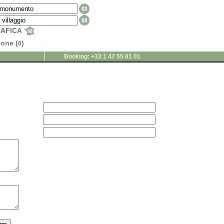
RAFICA
ione (
)
0
Booking: +33 1 47 55 81 01