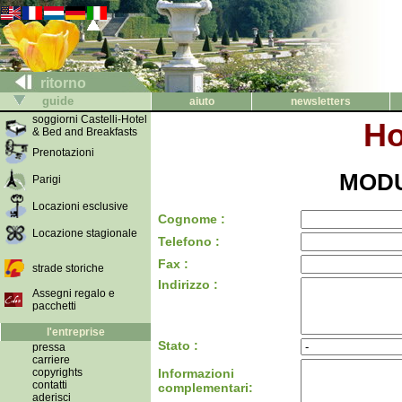
ritorno
guide
aiuto
newsletters
soggiorni Castelli-Hotel
Ho
& Bed and Breakfasts
Prenotazioni
MODU
Parigi
Locazioni esclusive
Cognome :
Locazione stagionale
Telefono :
Fax :
strade storiche
Indirizzo :
Assegni regalo e
pacchetti
l'entreprise
Stato :
pressa
carriere
copyrights
Informazioni
contatti
complementari:
aderisci