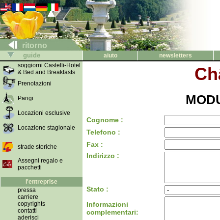
ritorno
guide
aiuto
newsletters
soggiorni Castelli-Hotel
Ch
& Bed and Breakfasts
Prenotazioni
MODU
Parigi
Locazioni esclusive
Cognome :
Locazione stagionale
Telefono :
Fax :
strade storiche
Indirizzo :
Assegni regalo e
pacchetti
l'entreprise
Stato :
pressa
carriere
copyrights
Informazioni
contatti
complementari:
aderisci