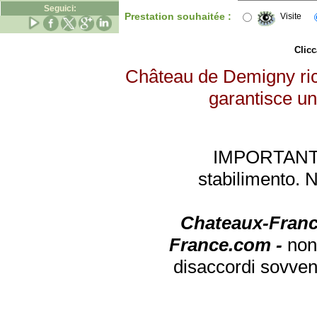
Seguici:
Prestation souhaitée :
Visite
Clicc
Château de Demigny rice
garantisce un 
IMPORTANTE: 
stabilimento. 
Chateaux-Franc
France.com -
non
disaccordi sovven