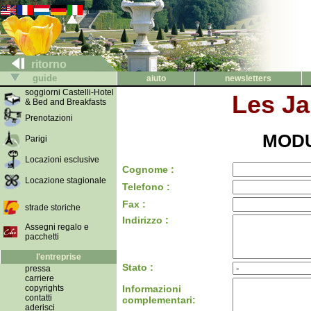
ritorno
guide
aiuto
newsletters
soggiorni Castelli-Hotel
Les Ja
& Bed and Breakfasts
Prenotazioni
MODU
Parigi
Locazioni esclusive
Cognome :
Locazione stagionale
Telefono :
Fax :
strade storiche
Indirizzo :
Assegni regalo e
pacchetti
l'entreprise
Stato :
pressa
carriere
copyrights
Informazioni
contatti
complementari:
aderisci