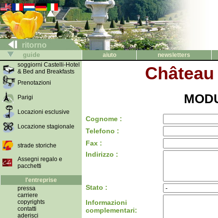
ritorno
guide
aiuto
newsletters
soggiorni Castelli-Hotel
Château
& Bed and Breakfasts
Prenotazioni
MODU
Parigi
Locazioni esclusive
Cognome :
Locazione stagionale
Telefono :
Fax :
strade storiche
Indirizzo :
Assegni regalo e
pacchetti
l'entreprise
Stato :
pressa
carriere
copyrights
Informazioni
contatti
complementari:
aderisci