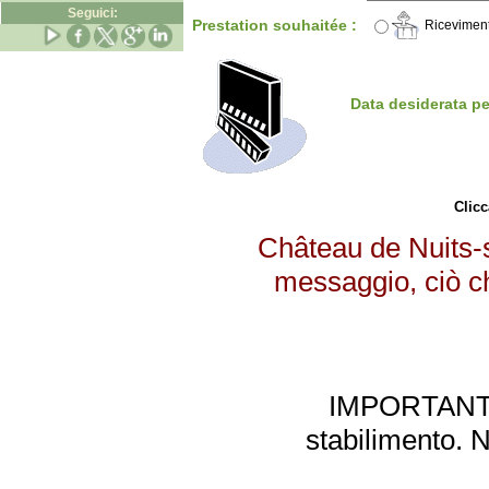
Seguici:
Prestation souhaitée :
Riceviment
Data desiderata p
Clicc
Château de Nuits-s
messaggio, ciò ch
IMPORTANTE: 
stabilimento. 