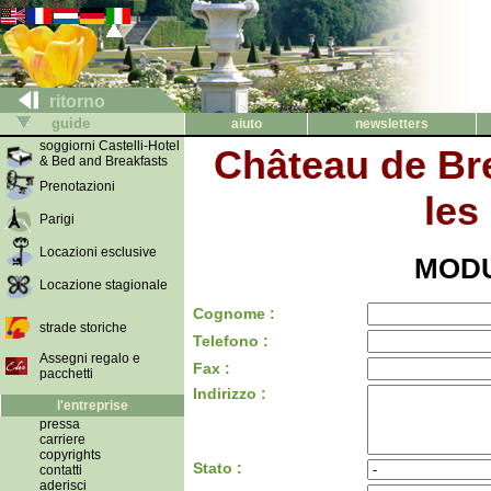
ritorno
guide
aiuto
newsletters
soggiorni Castelli-Hotel
Château de Bret
& Bed and Breakfasts
Prenotazioni
les
Parigi
Locazioni esclusive
MODU
Locazione stagionale
Cognome :
strade storiche
Telefono :
Assegni regalo e
Fax :
pacchetti
Indirizzo :
l'entreprise
pressa
carriere
copyrights
Stato :
contatti
aderisci