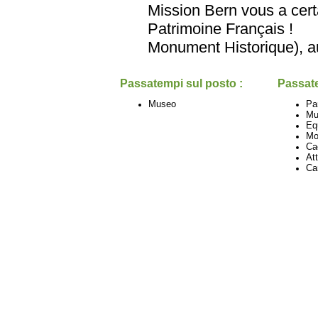
Mission Bern vous a certa
Patrimoine Français
Monument Historique), au
Passatempi sul posto :
Passate
Museo
Pa
Mu
Eq
Mo
Ca
Att
Ca