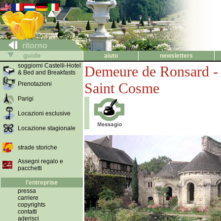
ritorno
guide
aiuto
newsletters
soggiorni Castelli-Hotel
Demeure de Ronsard - 
& Bed and Breakfasts
Saint Cosme
Prenotazioni
Parigi
Locazioni esclusive
Locazione stagionale
strade storiche
Assegni regalo e
pacchetti
l'entreprise
pressa
carriere
copyrights
contatti
aderisci