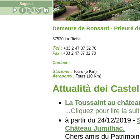
Seguici:
Demeure de Ronsard - Prieuré d
37520 La Riche
Tel :
+33 2 47 37 32 70
Fax :
+33 2 47 37 32 70
Contact :
Stazione :
Tours (5 Km)
Aeroporto :
Tours (10 Km)
Attualità dei Castel
La Toussaint au château
...
Cliquez pour lire la sui
à partir du 24/12/2019 -
Château Jumilhac.
Chers amis du Patri