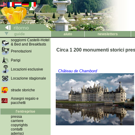
ritorno
guide
aiuto
newsletters
soggiorni Castelli-Hotel
& Bed and Breakfasts
Circa 1 200 monumenti storici prese
Prenotazioni
Parigi
Locazioni esclusive
Château de Chambord
Locazione stagionale
strade storiche
Assegni regalo e
pacchetti
l'entreprise
pressa
carriere
copyrights
contatti
aderisci