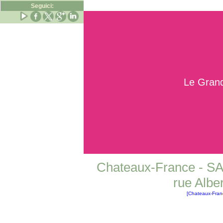
Seguici:
Le G
Chateaux-France - SA
rue Albe
[Chateaux-Fran