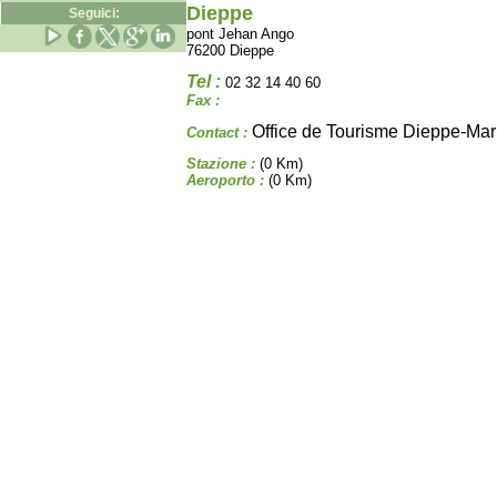
Dieppe
Seguici:
pont Jehan Ango
76200 Dieppe
Tel :
02 32 14 40 60
Fax :
Office de Tourisme Dieppe-Mar
Contact :
Stazione :
(0 Km)
Aeroporto :
(0 Km)