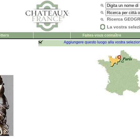
Ricerca GEOG
La vostra selez
tters
Faites-vous connaître
Aggiungere questo luogo alla vostra selezio