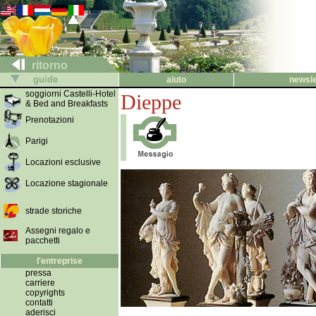
ritorno
guide
aiuto
newsle
soggiorni Castelli-Hotel
Dieppe
& Bed and Breakfasts
Prenotazioni
Parigi
Locazioni esclusive
Locazione stagionale
strade storiche
Assegni regalo e
pacchetti
l'entreprise
pressa
carriere
copyrights
contatti
aderisci