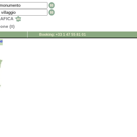
RAFICA
ione (
)
0
Booking: +33 1 47 55 81 01
ne