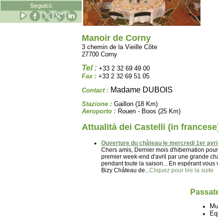
Seguici:
Manoir de Corny
3 chemin de la Vieille Côte
27700 Corny
Tel :
+33 2 32 69 49 00
Fax :
+33 2 32 69 51 05
Madame DUBOIS
Contact :
Stazione :
Gaillon (18 Km)
Aeroporto :
Rouen - Boos (25 Km)
Attualità dei Castelli (in francese
Ouverture du château le mercredi 1er avril
Chers amis, Dernier mois d'hibernation pour l
premier week-end d'avril par une grande cha
pendant toute la saison... En espérant vous 
Bizy Château de...
Cliquez pour lire la suite
Passate
Mu
Eq