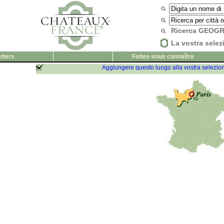
Ricerca GEOG
La vostra selez
tters
Faites-vous connaître
Aggiungere questo luogo alla vostra selezio