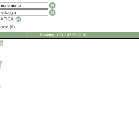
RAFICA
ione (
)
0
Booking: +33 1 47 55 81 01
ne