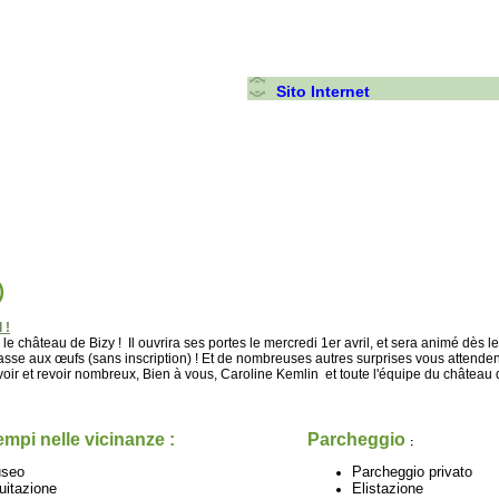
Sito Internet
)
 !
e château de Bizy ! Il ouvrira ses portes le mercredi 1er avril, et sera animé dès le
sse aux œufs (sans inscription) ! Et de nombreuses autres surprises vous attenden
voir et revoir nombreux, Bien à vous, Caroline Kemlin et toute l'équipe du château
mpi nelle vicinanze :
Parcheggio
:
seo
Parcheggio privato
uitazione
Elistazione