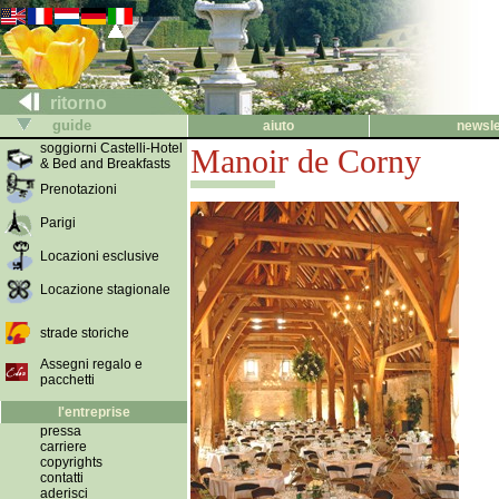
ritorno
guide
aiuto
newsle
soggiorni Castelli-Hotel
Manoir de Corny
& Bed and Breakfasts
Prenotazioni
Parigi
Locazioni esclusive
Locazione stagionale
strade storiche
Assegni regalo e
pacchetti
l'entreprise
pressa
carriere
copyrights
contatti
aderisci