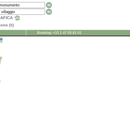
RAFICA
ione (
)
0
Booking: +33 1 47 55 81 01
ne