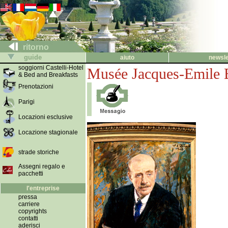
ritorno
guide
aiuto
newsle
soggiorni Castelli-Hotel
Musée Jacques-Emile 
& Bed and Breakfasts
Prenotazioni
Parigi
Locazioni esclusive
Locazione stagionale
strade storiche
Assegni regalo e
pacchetti
l'entreprise
pressa
carriere
copyrights
contatti
aderisci