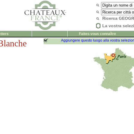
Ricerca GEOG
La vostra selez
tters
Faites-vous connaître
Blanche
Aggiungere questo luogo alla vostra selezio