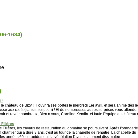
606-1684)
re
)
 !
e château de Bizy ! Il ouvrira ses portes le mercredi 1er avril, et sera animé dès le
sse aux œufs (sans inscription) ! Et de nombreuses autres surprises vous attenden
voir et revoir nombreux, Bien à vous, Caroline Kemlin et toute l'équipe du château
Filières
 Filières, les travaux de restauration du domaine se poursuivent. Après l'orangerie
 chantier qui a duré 3 ans, c'est au tour de la chapelle de renaitre. La chapelle du
 les années 60, et rapidement, la végétation l'avait totalement dissimulée