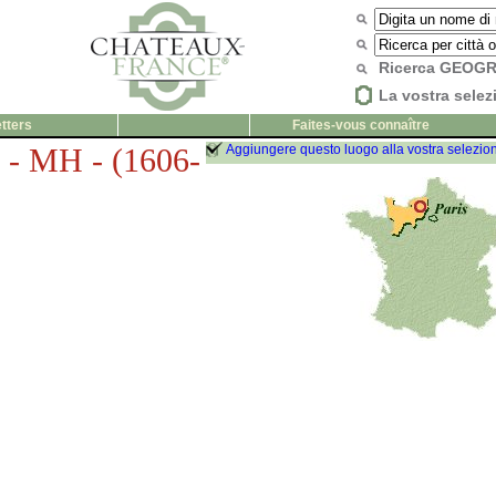
Ricerca GEOG
La vostra selez
tters
Faites-vous connaître
e - MH - (1606-
Aggiungere questo luogo alla vostra selezio