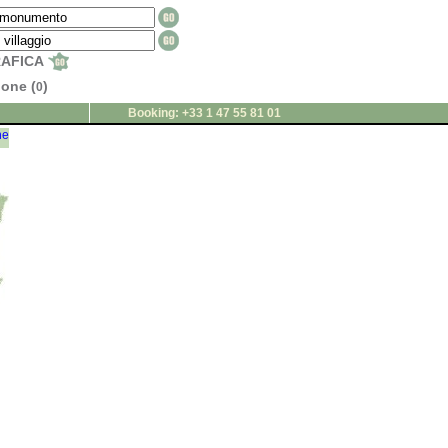
RAFICA
ione (
)
0
Booking: +33 1 47 55 81 01
ne