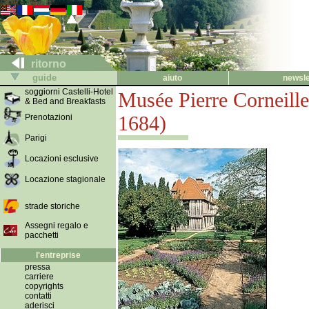
ritorno
guide
aiuto
newsle
soggiorni Castelli-Hotel
Musée Pierre Corneill
& Bed and Breakfasts
1684)
Prenotazioni
Parigi
Locazioni esclusive
Locazione stagionale
strade storiche
Assegni regalo e
pacchetti
l'entreprise
pressa
carriere
copyrights
contatti
aderisci