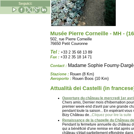
Seguici:
Musée Pierre Corneille - MH - (1
502, rue Pierre Corneille
76650 Petit Couronne
Tel :
+33 2 35 68 13 89
Fax :
+33 2 35 18 14 71
Madame Sophie Fourny-Dargè
Contact :
Stazione :
Rouen (8 Km)
Aeroporto :
Rouen Boos (10 Km)
Attualità dei Castelli (in francese
Ouverture du château le mercredi 1er avril
Chers amis, Dernier mois d'hibernation pour l
premier week-end d'avril par une grande cha
pendant toute la saison... En espérant vous 
Bizy Château de...
Cliquez pour lire la suite
Renaissance de la chapelle du Château de 
Pendant la fermeture annuelle du château de
qui a bénéficié d'une remise en état après un
château s'était partiellement effondrée dans