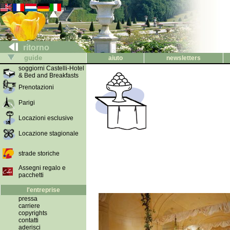
ritorno
guide
aiuto
newsletters
soggiorni Castelli-Hotel
& Bed and Breakfasts
Prenotazioni
Parigi
Locazioni esclusive
Locazione stagionale
strade storiche
Assegni regalo e
pacchetti
l'entreprise
pressa
carriere
copyrights
contatti
aderisci