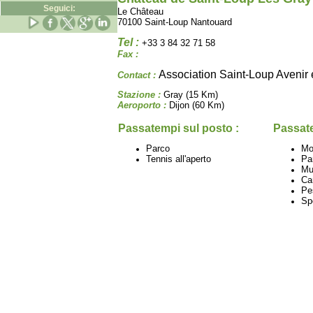
Seguici:
Le Château
70100 Saint-Loup Nantouard
Tel :
+33 3 84 32 71 58
Fax :
Association Saint-Loup Avenir 
Contact :
Stazione :
Gray (15 Km)
Aeroporto :
Dijon (60 Km)
Passatempi sul posto :
Passate
Parco
Mo
Tennis all'aperto
Pa
Mu
Ca
Pe
Spo