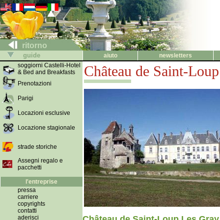
ritorno
guide
aiuto
newsletters
soggiorni Castelli-Hotel
Château de Saint-Loup
& Bed and Breakfasts
Prenotazioni
Parigi
Locazioni esclusive
Locazione stagionale
strade storiche
Assegni regalo e
pacchetti
l'entreprise
pressa
carriere
copyrights
contatti
aderisci
Château de Saint-Loup Les Gray