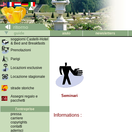
ritorno
guide
aiuto
newsletters
soggiorni Castelli-Hotel
& Bed and Breakfasts
Prenotazioni
Parigi
Locazioni esclusive
Locazione stagionale
strade storiche
Seminari
Assegni regalo e
pacchetti
l'entreprise
pressa
Informations :
carriere
copyrights
contatti
aderisci