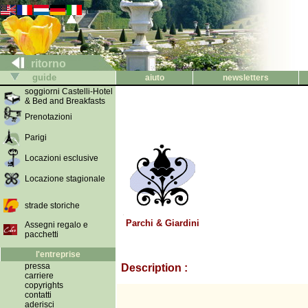
ritorno
guide
aiuto
newsletters
soggiorni Castelli-Hotel
& Bed and Breakfasts
Prenotazioni
Parigi
Locazioni esclusive
Locazione stagionale
strade storiche
Parchi & Giardini
Assegni regalo e
pacchetti
l'entreprise
pressa
Description :
carriere
copyrights
contatti
aderisci