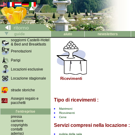
ritorno
guide
aiuto
newsletters
soggiorni Castelli-Hotel
& Bed and Breakfasts
Prenotazioni
Parigi
Locazioni esclusive
Locazione stagionale
Ricevimenti
strade storiche
Assegni regalo e
Tipo di ricevimenti :
pacchetti
Matrimoni
l'entreprise
Ricevimenti
pressa
Cene
carriere
Servizi compresi nella locazione :
copyrights
contatti
aderisci
pulizia della sala