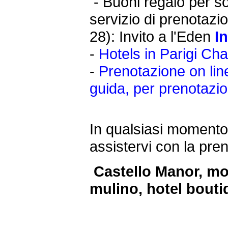
-
Buoni regalo per sog
servizio di prenotazi
28): Invito a l'Eden
I
-
Hotels in Parigi Ch
-
Prenotazione on lin
guida, per prenotazion
In qualsiasi momento,
assistervi con la pre
Castello Manor, mona
mulino, hotel boutiq