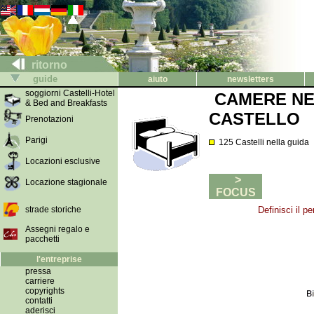
ritorno
guide
aiuto
newsletters
soggiorni Castelli-Hotel
CAMERE NE
& Bed and Breakfasts
CASTELLO
Prenotazioni
Parigi
125 Castelli nella guida
Locazioni esclusive
>
Locazione stagionale
FOCUS
strade storiche
Definisci il p
Assegni regalo e
pacchetti
l'entreprise
pressa
carriere
copyrights
contatti
aderisci