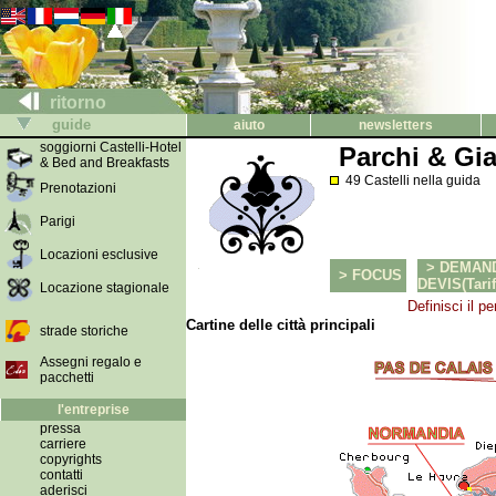
ritorno
guide
aiuto
newsletters
soggiorni Castelli-Hotel
Parchi & Gia
& Bed and Breakfasts
49 Castelli nella guida
Prenotazioni
Parigi
Locazioni esclusive
> DEMAN
> FOCUS
DEVIS(Tarif
Locazione stagionale
Definisci il p
Cartine delle città principali
strade storiche
Assegni regalo e
pacchetti
l'entreprise
pressa
carriere
copyrights
contatti
aderisci